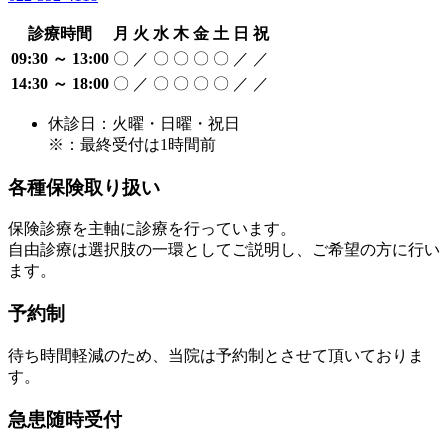
診療時間
月
火
水
木
金
土
日
祝
09:30 ～ 13:00
〇
／
〇
〇
〇
〇
／
／
14:30 ～ 18:00
〇
／
〇
〇
〇
〇
／
／
休診日：火曜・日曜・祝日
※：最終受付は1時間前
各種保険取り扱い
保険診療を主軸に診療を行っています。
自由診療は選択肢の一環としてご説明し、ご希望の方に行い
ます。
予約制
待ち時間軽減のため、当院は予約制とさせて頂いておりま
す。
急患随時受付