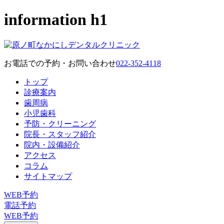
information h1
お電話での予約・お問い合わせ
022-352-4118
トップ
診療案内
歯周病
小児歯科
予防・クリーニング
院長・スタッフ紹介
院内・設備紹介
アクセス
コラム
サイトマップ
WEB予約
電話予約
WEB予約