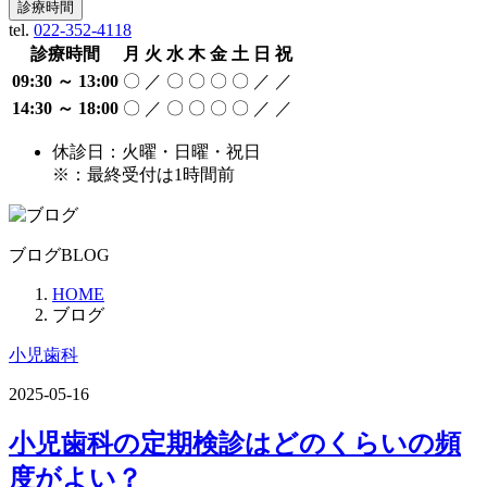
診療時間
tel.
022-352-4118
診療時間
月
火
水
木
金
土
日
祝
09:30 ～ 13:00
〇
／
〇
〇
〇
〇
／
／
14:30 ～ 18:00
〇
／
〇
〇
〇
〇
／
／
休診日：火曜・日曜・祝日
※：最終受付は1時間前
ブログ
BLOG
HOME
ブログ
小児歯科
2025-05-16
小児歯科の定期検診はどのくらいの頻
度がよい？