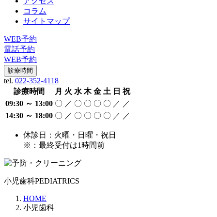
アクセス
コラム
サイトマップ
WEB予約
電話予約
WEB予約
診療時間
tel.
022-352-4118
診療時間
月
火
水
木
金
土
日
祝
09:30 ～ 13:00
〇
／
〇
〇
〇
〇
／
／
14:30 ～ 18:00
〇
／
〇
〇
〇
〇
／
／
休診日：火曜・日曜・祝日
※：最終受付は1時間前
小児歯科
PEDIATRICS
HOME
小児歯科