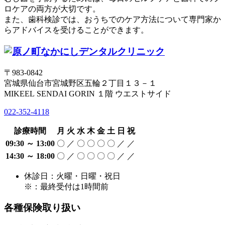
ロケアの両方が大切です。
また、歯科検診では、おうちでのケア方法について専門家か
らアドバイスを受けることができます。
〒983-0842
宮城県仙台市宮城野区五輪２丁目１３－１
MIKEEL SENDAI GORIN １階 ウエストサイド
022-352-4118
診療時間
月
火
水
木
金
土
日
祝
09:30 ～ 13:00
〇
／
〇
〇
〇
〇
／
／
14:30 ～ 18:00
〇
／
〇
〇
〇
〇
／
／
休診日：火曜・日曜・祝日
※：最終受付は1時間前
各種保険取り扱い