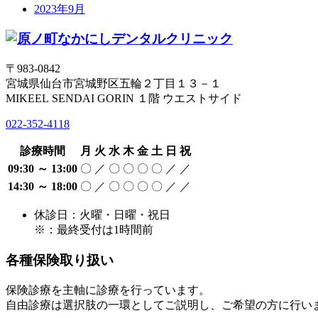
2023年9月
〒983-0842
宮城県仙台市宮城野区五輪２丁目１３－１
MIKEEL SENDAI GORIN １階 ウエストサイド
022-352-4118
診療時間
月
火
水
木
金
土
日
祝
09:30 ～ 13:00
〇
／
〇
〇
〇
〇
／
／
14:30 ～ 18:00
〇
／
〇
〇
〇
〇
／
／
休診日：火曜・日曜・祝日
※：最終受付は1時間前
各種保険取り扱い
保険診療を主軸に診療を行っています。
自由診療は選択肢の一環としてご説明し、ご希望の方に行い