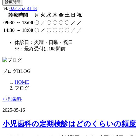
診療時間
tel.
022-352-4118
診療時間
月
火
水
木
金
土
日
祝
09:30 ～ 13:00
〇
／
〇
〇
〇
〇
／
／
14:30 ～ 18:00
〇
／
〇
〇
〇
〇
／
／
休診日：火曜・日曜・祝日
※：最終受付は1時間前
ブログ
BLOG
HOME
ブログ
小児歯科
2025-05-16
小児歯科の定期検診はどのくらいの頻