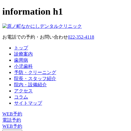
information h1
お電話での予約・お問い合わせ
022-352-4118
トップ
診療案内
歯周病
小児歯科
予防・クリーニング
院長・スタッフ紹介
院内・設備紹介
アクセス
コラム
サイトマップ
WEB予約
電話予約
WEB予約