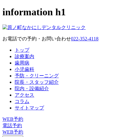
information h1
お電話での予約・お問い合わせ
022-352-4118
トップ
診療案内
歯周病
小児歯科
予防・クリーニング
院長・スタッフ紹介
院内・設備紹介
アクセス
コラム
サイトマップ
WEB予約
電話予約
WEB予約