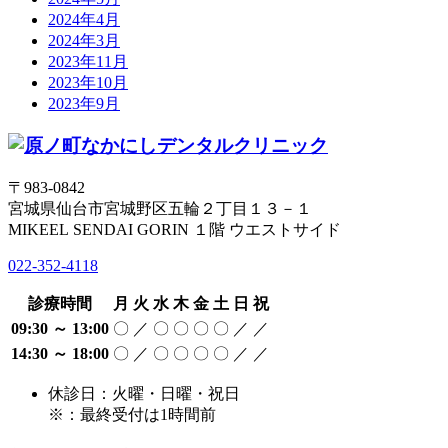
2024年4月
2024年3月
2023年11月
2023年10月
2023年9月
〒983-0842
宮城県仙台市宮城野区五輪２丁目１３－１
MIKEEL SENDAI GORIN １階 ウエストサイド
022-352-4118
診療時間
月
火
水
木
金
土
日
祝
09:30 ～ 13:00
〇
／
〇
〇
〇
〇
／
／
14:30 ～ 18:00
〇
／
〇
〇
〇
〇
／
／
休診日：火曜・日曜・祝日
※：最終受付は1時間前