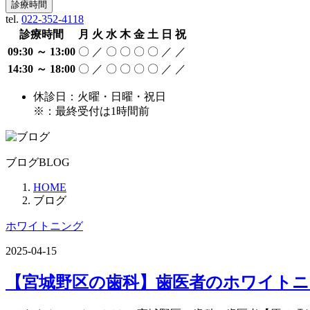
診療時間
tel.
022-352-4118
診療時間
月
火
水
木
金
土
日
祝
09:30 ～ 13:00
〇
／
〇
〇
〇
〇
／
／
14:30 ～ 18:00
〇
／
〇
〇
〇
〇
／
／
休診日：火曜・日曜・祝日
※：最終受付は1時間前
ブログ
BLOG
HOME
ブログ
ホワイトニング
2025-04-15
【宮城野区の歯科】歯医者のホワイト