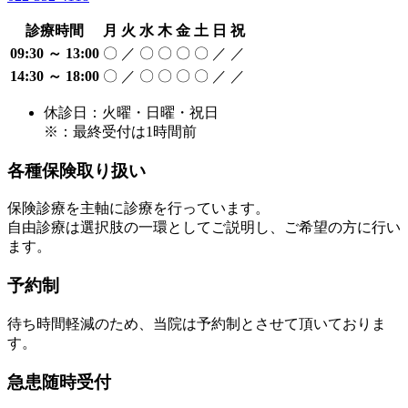
診療時間
月
火
水
木
金
土
日
祝
09:30 ～ 13:00
〇
／
〇
〇
〇
〇
／
／
14:30 ～ 18:00
〇
／
〇
〇
〇
〇
／
／
休診日：火曜・日曜・祝日
※：最終受付は1時間前
各種保険取り扱い
保険診療を主軸に診療を行っています。
自由診療は選択肢の一環としてご説明し、ご希望の方に行い
ます。
予約制
待ち時間軽減のため、当院は予約制とさせて頂いておりま
す。
急患随時受付