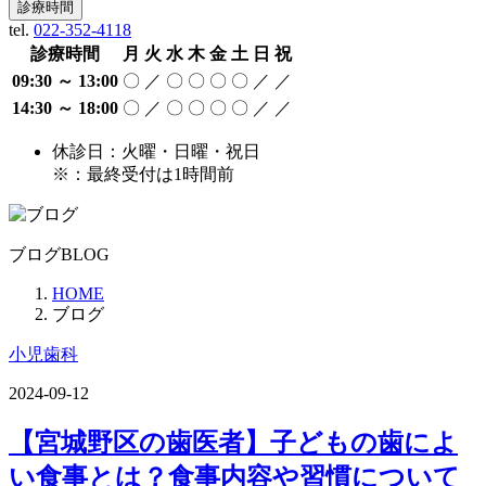
診療時間
tel.
022-352-4118
診療時間
月
火
水
木
金
土
日
祝
09:30 ～ 13:00
〇
／
〇
〇
〇
〇
／
／
14:30 ～ 18:00
〇
／
〇
〇
〇
〇
／
／
休診日：火曜・日曜・祝日
※：最終受付は1時間前
ブログ
BLOG
HOME
ブログ
小児歯科
2024-09-12
【宮城野区の歯医者】子どもの歯によ
い食事とは？食事内容や習慣について