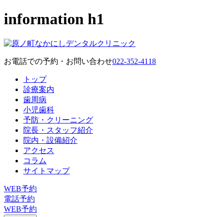
information h1
お電話での予約・お問い合わせ
022-352-4118
トップ
診療案内
歯周病
小児歯科
予防・クリーニング
院長・スタッフ紹介
院内・設備紹介
アクセス
コラム
サイトマップ
WEB予約
電話予約
WEB予約