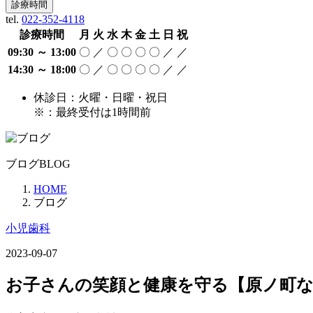
診療時間
tel.
022-352-4118
診療時間
月
火
水
木
金
土
日
祝
09:30 ～ 13:00
〇
／
〇
〇
〇
〇
／
／
14:30 ～ 18:00
〇
／
〇
〇
〇
〇
／
／
休診日：火曜・日曜・祝日
※：最終受付は1時間前
ブログ
BLOG
HOME
ブログ
小児歯科
2023-09-07
お子さんの笑顔と健康を守る【原ノ町