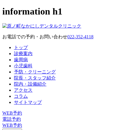
information h1
お電話での予約・お問い合わせ
022-352-4118
トップ
診療案内
歯周病
小児歯科
予防・クリーニング
院長・スタッフ紹介
院内・設備紹介
アクセス
コラム
サイトマップ
WEB予約
電話予約
WEB予約