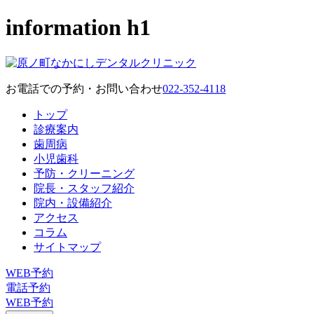
information h1
お電話での予約・お問い合わせ
022-352-4118
トップ
診療案内
歯周病
小児歯科
予防・クリーニング
院長・スタッフ紹介
院内・設備紹介
アクセス
コラム
サイトマップ
WEB予約
電話予約
WEB予約