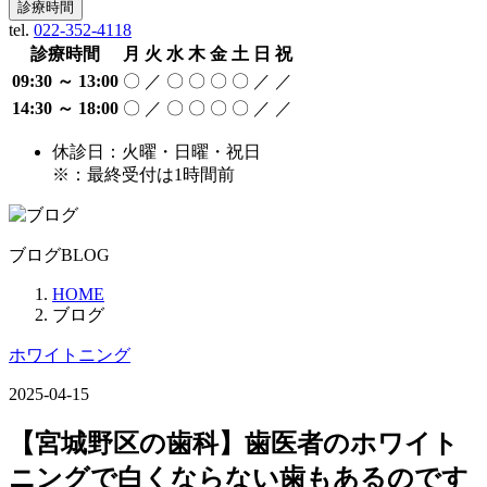
診療時間
tel.
022-352-4118
診療時間
月
火
水
木
金
土
日
祝
09:30 ～ 13:00
〇
／
〇
〇
〇
〇
／
／
14:30 ～ 18:00
〇
／
〇
〇
〇
〇
／
／
休診日：火曜・日曜・祝日
※：最終受付は1時間前
ブログ
BLOG
HOME
ブログ
ホワイトニング
2025-04-15
【宮城野区の歯科】歯医者のホワイト
ニングで白くならない歯もあるのです