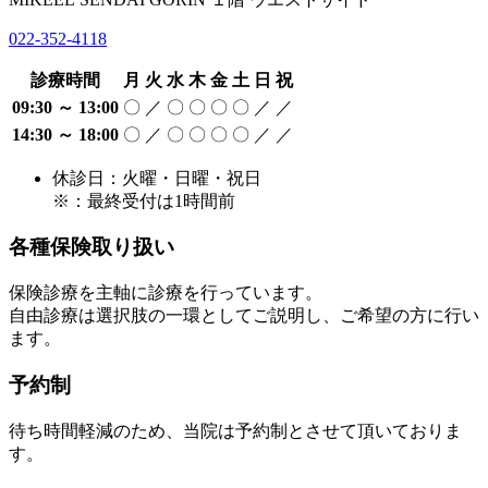
022-352-4118
診療時間
月
火
水
木
金
土
日
祝
09:30 ～ 13:00
〇
／
〇
〇
〇
〇
／
／
14:30 ～ 18:00
〇
／
〇
〇
〇
〇
／
／
休診日：火曜・日曜・祝日
※：最終受付は1時間前
各種保険取り扱い
保険診療を主軸に診療を行っています。
自由診療は選択肢の一環としてご説明し、ご希望の方に行い
ます。
予約制
待ち時間軽減のため、当院は予約制とさせて頂いておりま
す。